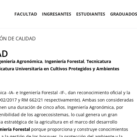
FACULTAD
INGRESANTES
ESTUDIANTES
GRADUADO
ÓN DE CALIDAD
AD
geniería Agronómica
,
Ingeniería Forestal
,
Tecnicatura
icatura Universitaria en Cultivos Protegidos y Ambientes
a -IA- e Ingeniería Forestal -IF-, dan reconocimiento oficial y la
 3902/2017 y RM 662/21 respectivamente). Ambas son consideradas
ienen una duración de cinco años. Ingeniería Agronómica, por
enibilidad de los agroecosistemas, lo cual genera un gran
a estratégica de la agricultura en el marco del desarrollo
niería Forestal
porque proporciona y construye conocimientos
 a la gestión de los bosques, la protección del ambiente y la