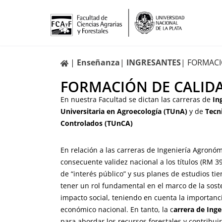
Ir
al
contenido
Enseñanza
INGRESANTES
FORMACI
FORMACIÓN DE CALID
En nuestra Facultad se dictan las carreras de
In
Universitaria en Agroecología (TUnA)
y de
Tecn
Controlados (TUnCA)
En relación a las carreras de Ingeniería Agronómic
consecuente validez nacional a los títulos (RM
de “interés público” y sus planes de estudios t
tener un rol fundamental en el marco de la sost
impacto social, teniendo en cuenta la importanci
económico nacional. En tanto, la c
arrera de Inge
para abordar los recursos forestales y contribuir