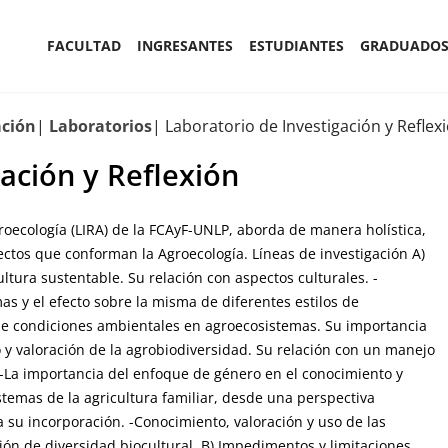
FACULTAD
INGRESANTES
ESTUDIANTES
GRADUADO
ación
Laboratorios
Laboratorio de Investigación y Reflex
ación y Reflexión
groecología (LIRA) de la FCAyF-UNLP, aborda de manera holística,
pectos que conforman la Agroecología. Líneas de investigación A)
ultura sustentable. Su relación con aspectos culturales. -
s y el efecto sobre la misma de diferentes estilos de
de condiciones ambientales en agroecosistemas. Su importancia
 y valoración de la agrobiodiversidad. Su relación con un manejo
. -La importancia del enfoque de género en el conocimiento y
stemas de la agricultura familiar, desde una perspectiva
ra su incorporación. -Conocimiento, valoración y uso de las
ción de diversidad biocultural. B) Impedimentos y limitaciones