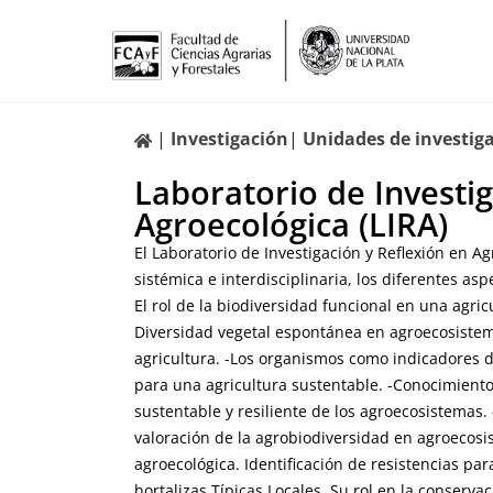
Ir
al
contenido
Investigación
Unidades de investig
Laboratorio de Investig
Agroecológica (LIRA)
El Laboratorio de Investigación y Reflexión en A
sistémica e interdisciplinaria, los diferentes as
El rol de la biodiversidad funcional en una agric
Diversidad vegetal espontánea en agroecosistema
agricultura. -Los organismos como indicadores 
para una agricultura sustentable. -Conocimiento
sustentable y resiliente de los agroecosistemas
valoración de la agrobiodiversidad en agroecosi
agroecológica. Identificación de resistencias pa
hortalizas Típicas Locales. Su rol en la conserva