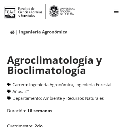
Ir
al
contenido
Ingeniería Agronómica
Agroclimatología y
Bioclimatología
Carrera:
Ingeniería Agronómica
,
Ingeniería Forestal
Años:
2°
Departamento:
Ambiente y Recursos Naturales
Duración:
16 semanas
Cuatrimestre:
2do