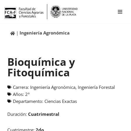
Ir
al
contenido
Ingeniería Agronómica
Bioquímica y
Fitoquímica
Carrera:
Ingeniería Agronómica
,
Ingeniería Forestal
Años:
2°
Departamento:
Ciencias Exactas
Duración:
Cuatrimestral
Cuatrimestre:
2do