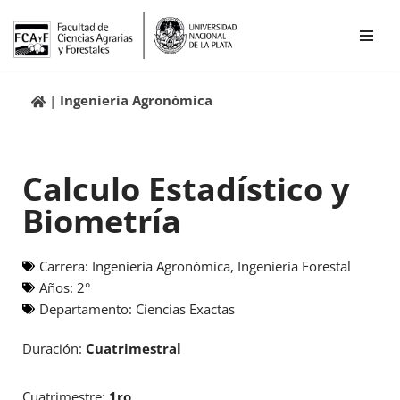
Ir
al
contenido
Ingeniería Agronómica
Calculo Estadístico y
Biometría
Carrera:
Ingeniería Agronómica
,
Ingeniería Forestal
Años:
2°
Departamento:
Ciencias Exactas
Duración:
Cuatrimestral
Cuatrimestre:
1ro