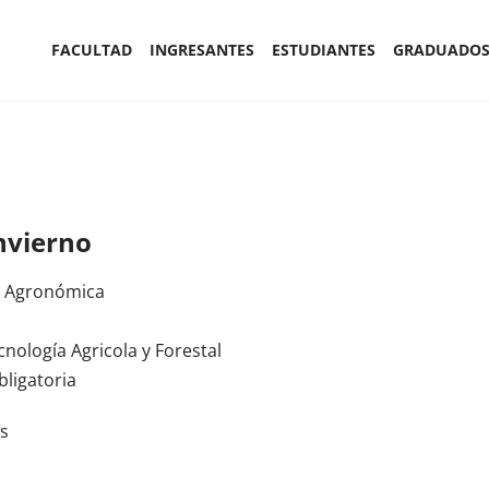
FACULTAD
INGRESANTES
ESTUDIANTES
GRADUADO
nvierno
a Agronómica
cnología Agricola y Forestal
bligatoria
s